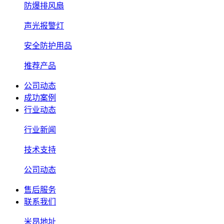
防爆排风扇
声光报警灯
安全防护用品
推荐产品
公司动态
成功案例
行业动态
行业新闻
技术支持
公司动态
售后服务
联系我们
米昂地址