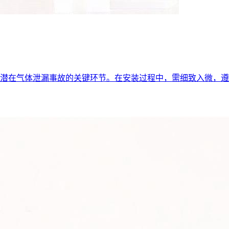
潜在气体泄漏事故的关键环节。在安装过程中，需细致入微，遵