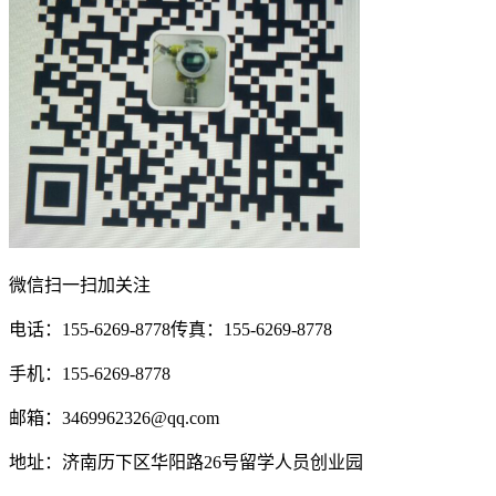
微信扫一扫加关注
电话：155-6269-8778传真：155-6269-8778
手机：155-6269-8778
邮箱：3469962326@qq.com
地址：济南历下区华阳路26号留学人员创业园