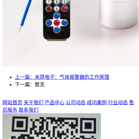
上一篇：米昂电子：气体报警器的工作原理
下一篇：暂无
网站首页
关于我们
产品中心
公司动态
成功案例
行业动态
售
后服务
联系我们