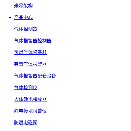
米昂架构
产品中心
气体探测器
气体报警器控制器
可燃气体报警器
有毒气体报警器
气体报警器配套设备
气体检测仪
人体静电释放器
静电接地报警仪
防爆电磁阀