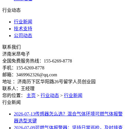
行业动态
行业新闻
技术支持
公司动态
联系我们
济南米昂电子
全国免费服务热线：155-6269-8778
手机：155-6269-8778
邮箱：3469962326@qq.com
地址 ：济南历下区华阳路26号留学人员创业园
联系人：王经理
您的位置：
主页
>
行业动态
>
行业新闻
行业新闻
2026-07-13
传感器怎么选？混合气体环境可燃气体报警
器选型关键
2026-07-09
可燃气体报警器：坚持日常巡检，及时排查