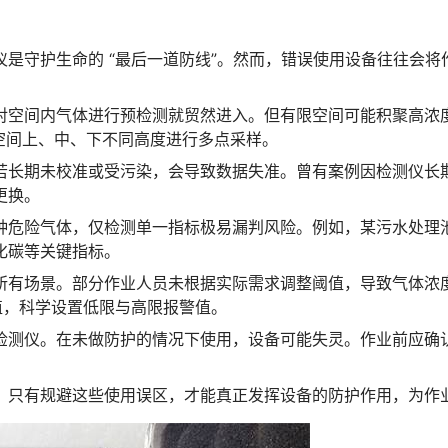
是守护生命的 “最后一道防线”。然而，错误使用设备往往会
对空间内气体进行预检测就贸然进入。但有限空间可能积聚高浓
对空间上、中、下不同高度进行多点采样。
若长期未校准或受污染，会导致数据失准。曾有案例因检测仪长
更换。
种危险气体，仅检测单一指标极易漏判风险。例如，某污水处理
化碳等关键指标。
有场景。部分作业人员未根据实际需求调整阈值，导致气体浓度超
值，科学设置低限与高限报警值。
检测仪。在未做防护的情况下使用，设备可能失灵。作业前应确
。只有规避这些使用误区，才能真正发挥设备的防护作用，为作