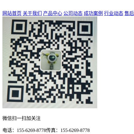
网站首页
关于我们
产品中心
公司动态
成功案例
行业动态
售后
微信扫一扫加关注
电话：155-6269-8778传真：155-6269-8778