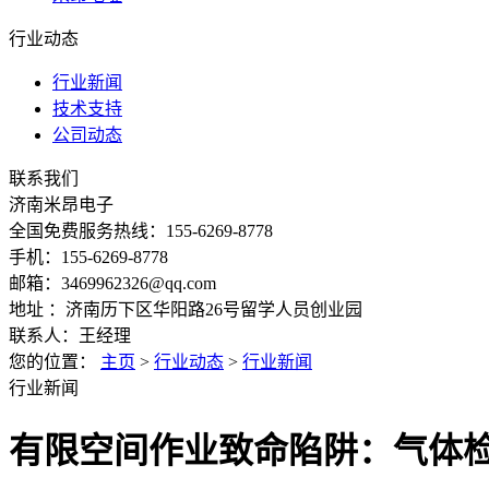
行业动态
行业新闻
技术支持
公司动态
联系我们
济南米昂电子
全国免费服务热线：155-6269-8778
手机：155-6269-8778
邮箱：3469962326@qq.com
地址 ：济南历下区华阳路26号留学人员创业园
联系人：王经理
您的位置：
主页
>
行业动态
>
行业新闻
行业新闻
有限空间作业致命陷阱：气体检