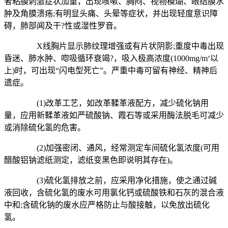
者粘膜刺激症状加重，出现咳嗽、胸闷、视物模煳、眼结膜水
肿及角膜溃疡;有明显头痛、头晕等症状，并出现轻度意识障
碍，肺部闻及干?性或湿性罗音。
X线胸片显示肺纹理增强或有片状阴影;重度中毒出现
昏迷、肺水肿、唿吸循环衰竭?，吸入极高浓度(1000mg/m‘以
上)时，可出现“闪电型死亡”。严重中毒可留有神经、精神后
遗症。
(1)改革工艺，如改革鞣革液配方，减少硫化钠用
量，应用新鞣革液如严硫酸钠、霞石等或采用酶法脱毛可减少
或消除硫化氢的危害。
(2)加强密闭、通风，经常测定车间硫化氢浓度(可用
醋酸铝钠滤纸测定，滤纸变黑色即说明其存在)。
(3)硫化氢排放之前，应采用净化措施，使之通过碱
液回收，含硫化氢的废水可用氯化钙或硫酸铁和石灰的混合液
中和;含硫化钠的废水应严格防止与酸接触，以免放出硫化
氢。