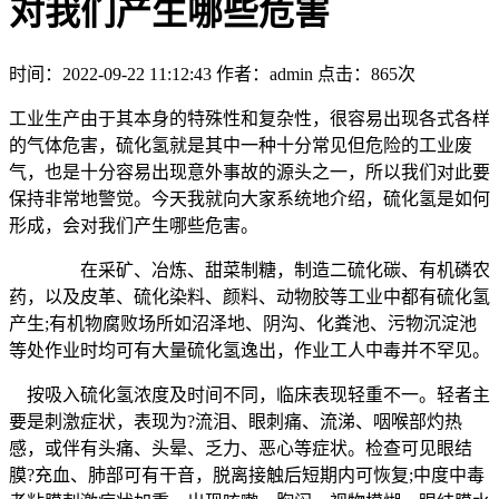
对我们产生哪些危害
时间：2022-09-22 11:12:43
作者：admin
点击：
865次
工业生产由于其本身的特殊性和复杂性，很容易出现各式各样
的气体危害，硫化氢就是其中一种十分常见但危险的工业废
气，也是十分容易出现意外事故的源头之一，所以我们对此要
保持非常地警觉。今天我就向大家系统地介绍，硫化氢是如何
形成，会对我们产生哪些危害。
在采矿、冶炼、甜菜制糖，制造二硫化碳、有机磷农
药，以及皮革、硫化染料、颜料、动物胶等工业中都有硫化氢
产生;有机物腐败场所如沼泽地、阴沟、化粪池、污物沉淀池
等处作业时均可有大量硫化氢逸出，作业工人中毒并不罕见。
按吸入硫化氢浓度及时间不同，临床表现轻重不一。轻者主
要是刺激症状，表现为?流泪、眼刺痛、流涕、咽喉部灼热
感，或伴有头痛、头晕、乏力、恶心等症状。检查可见眼结
膜?充血、肺部可有干音，脱离接触后短期内可恢复;中度中毒